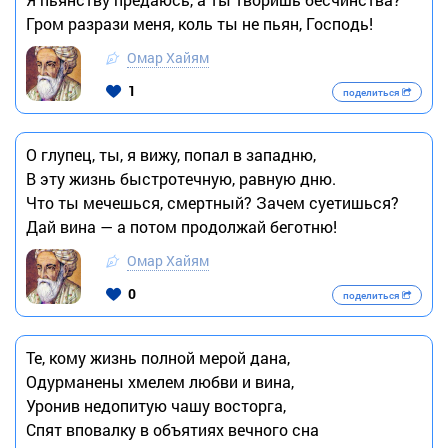
Гром разрази меня, коль ты не пьян, Господь!
Омар Хайям
1
поделиться
О глупец, ты, я вижу, попал в западню,
В эту жизнь быстротечную, равную дню.
Что ты мечешься, смертный? Зачем суетишься?
Дай вина — а потом продолжай беготню!
Омар Хайям
0
поделиться
Те, кому жизнь полной мерой дана,
Одурманены хмелем любви и вина,
Уронив недопитую чашу восторга,
Спят вповалку в объятиях вечного сна