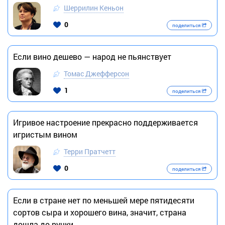
Шеррилин Кеньон
0
поделиться
Если вино дешево — народ не пьянствует
Томас Джефферсон
1
поделиться
Игривое настроение прекрасно поддерживается
игристым вином
Терри Пратчетт
0
поделиться
Если в стране нет по меньшей мере пятидесяти
сортов сыра и хорошего вина, значит, страна
дошла до ручки