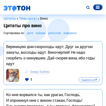
Цитаты
»
Темы цитат
» Вино
Цитаты про вино
Сортировка по:
дате
лайкам
репостам
алфавиту
Вереницею дни-скороходы идут, Друг за другом
закаты, восходы идут. Виночерпий! Не надо
скорбеть о минувшем. Дай скорее вина, ибо годы
идут
Омар Хайям
1
поделиться
Ко мне ворвался ты, как ураган, Господь,
И опрокинул мне с вином стакан, Господь!
Я пьянству предаюсь, а ты творишь бесчинства?