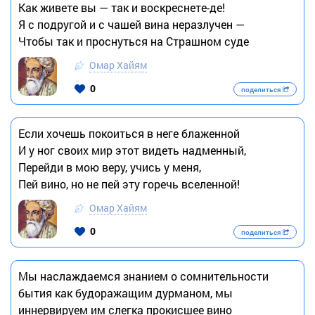
Как живете вы — так и воскреснете-де!
Я с подругой и с чашей вина неразлучен —
Чтобы так и проснуться на Страшном суде
Омар Хайям
0
поделиться
Если хочешь покоиться в неге блаженной
И у ног своих мир этот видеть надменный,
Перейди в мою веру, учись у меня,
Пей вино, но не пей эту горечь вселенной!
Омар Хайям
0
поделиться
Мы наслаждаемся знанием о сомнительности
бытия как будоражащим дурманом, мы
иннервируем им слегка прокисшее вино