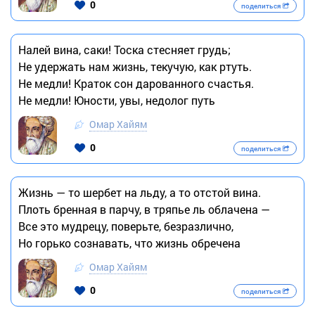
0
поделиться
Налей вина, саки! Тоска стесняет грудь;
Не удержать нам жизнь, текучую, как ртуть.
Не медли! Краток сон дарованного счастья.
Не медли! Юности, увы, недолог путь
Омар Хайям
0
поделиться
Жизнь — то шербет на льду, а то отстой вина.
Плоть бренная в парчу, в тряпье ль облачена —
Все это мудрецу, поверьте, безразлично,
Но горько сознавать, что жизнь обречена
Омар Хайям
0
поделиться