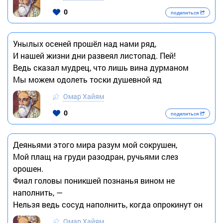
0
поделиться
Унылых осеней прошёл над нами ряд,
И нашей жизни дни развеял листопад. Пей!
Ведь сказал мудрец, что лишь вина дурманом
Мы можем одолеть тоски душевной яд
Омар Хайям
0
поделиться
Деяньями этого мира разум мой сокрушен,
Мой плащ на груди разодран, ручьями слез
орошен.
Фиал головы поникшей познанья вином не
наполнить, —
Нельзя ведь сосуд наполнить, когда опрокинут он
Омар Хайям