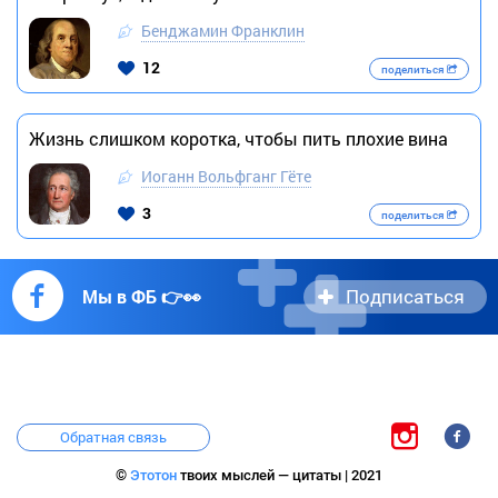
Бенджамин Франклин
12
поделиться
Жизнь слишком коротка, чтобы пить плохие вина
Иоганн Вольфганг Гёте
3
поделиться
Подписаться
Мы в ФБ 👉👀
Обратная связь
©
Этотон
твоих мыслей — цитаты | 2021