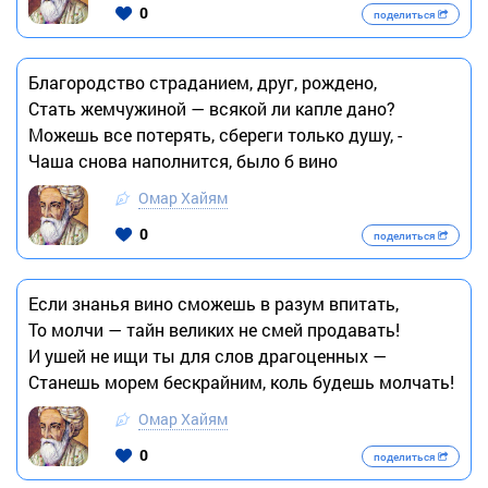
0
поделиться
Благородство страданием, друг, рождено,
Стать жемчужиной — всякой ли капле дано?
Можешь все потерять, сбереги только душу, -
Чаша снова наполнится, было б вино
Омар Хайям
0
поделиться
Если знанья вино сможешь в разум впитать,
То молчи — тайн великих не смей продавать!
И ушей не ищи ты для слов драгоценных —
Станешь морем бескрайним, коль будешь молчать!
Омар Хайям
0
поделиться