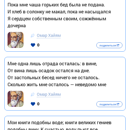
Пока мне чаша горьких бед была не подана.
И хлеб в солонку не макал, пока не насыщался
Я сердцем собственным своим, сожжённым
дочерна
Омар Хайям
0
поделиться
Мне одна лишь отрада осталась: в вине,
От вина лишь осадок остался на дне.
От застольных бесед ничего не осталось.
Сколько жить мне осталось — неведомо мне
Омар Хайям
0
поделиться
Мои книги подобны воде; книги великих гениев
подобны вину. К счастью, воду пьют все