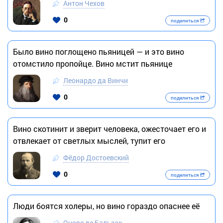
Антон Чехов
0
поделиться
Было вино поглощено пьяницей — и это вино
отомстило пропойце. Вино мстит пьянице
Леонардо да Винчи
0
поделиться
Вино скотинит и зверит человека, ожесточает его и
отвлекает от светлых мыслей, тупит его
Фёдор Достоевский
0
поделиться
Люди боятся холеры, но вино гораздо опаснее её
Оноре де Бальзак