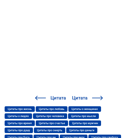
Цитата
Цитата
Цитаты про жизнь
Цитаты про любовь
Цитаты о женщинах
Цитаты о людях
Цитаты про человека
Цитаты про мысли
Цитаты про время
Цитаты про счастье
Цитаты про мужчин
Цитаты про душу
Цитаты про смерть
Цитаты про деньги
Цитаты про Бога
Цитаты про ум
Цитаты про веру
Цитаты про свободу