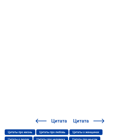
Цитата
Цитата
Цитаты про жизнь
Цитаты про любовь
Цитаты о женщинах
Цитаты о людях
Цитаты про человека
Цитаты про мысли