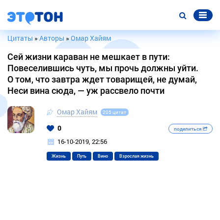
Цитаты
»
Авторы
»
Омар Хайям
Сей жизни караван не мешкает в пути:
Повеселившись чуть, мы прочь должны уйти.
О том, что завтра ждет товарищей, не думай,
Неси вина сюда, — уж рассвело почти
Омар Хайям
205 цитат
0
поделиться
16-10-2019, 22:56
Жизнь
Путь
Вино
Взрослая жизнь