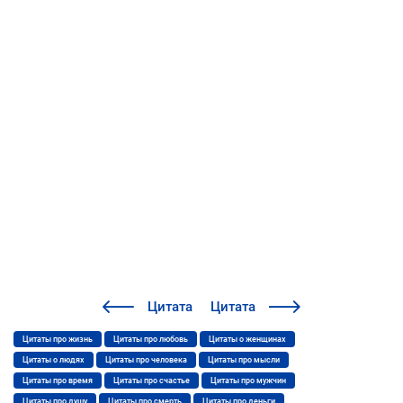
Цитата
Цитата
Цитаты про жизнь
Цитаты про любовь
Цитаты о женщинах
Цитаты о людях
Цитаты про человека
Цитаты про мысли
Цитаты про время
Цитаты про счастье
Цитаты про мужчин
Цитаты про душу
Цитаты про смерть
Цитаты про деньги