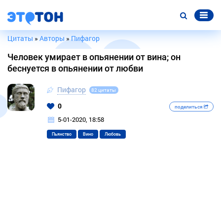
Цитаты
»
Авторы
»
Пифагор
Человек умирает в опьянении от вина; он
беснуется в опьянении от любви
Пифагор
82 цитаты
0
поделиться
5-01-2020, 18:58
Пьянство
Вино
Любовь