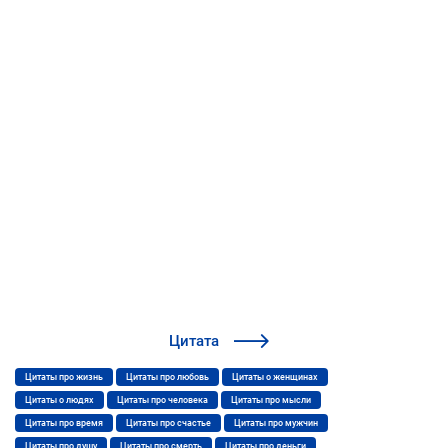
Цитата
Цитаты про жизнь
Цитаты про любовь
Цитаты о женщинах
Цитаты о людях
Цитаты про человека
Цитаты про мысли
Цитаты про время
Цитаты про счастье
Цитаты про мужчин
Цитаты про душу
Цитаты про смерть
Цитаты про деньги