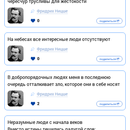
чересчур трусливы для жестокости
Фридрих Ницше
0
поделиться
На небесах все интересные люди отсутствуют
Фридрих Ницше
0
поделиться
В добропорядочных людях меня в последнюю
очередь отталкивает зло, которое они в себе носят
Фридрих Ницше
2
поделиться
Неразумные люди с начала веков
Вместо истины тешились радугой слов;