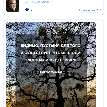
Пауло Коэльо
2
поделиться