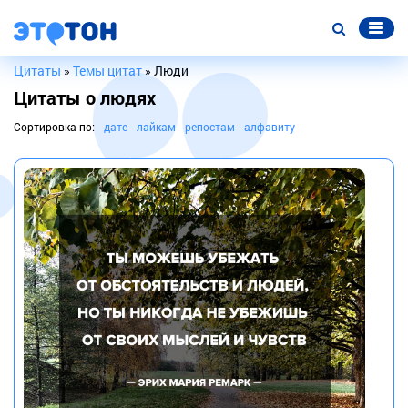
Цитаты
»
Темы цитат
» Люди
Цитаты о людях
Сортировка по:
дате
лайкам
репостам
алфавиту