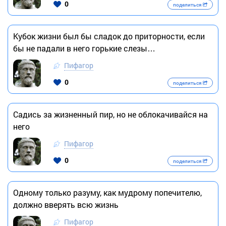
0
поделиться
Кубок жизни был бы сладок до приторности, если
бы не падали в него горькие слезы…
Пифагор
0
поделиться
Садись за жизненный пир, но не облокачивайся на
него
Пифагор
0
поделиться
Одному только разуму, как мудрому попечителю,
должно вверять всю жизнь
Пифагор