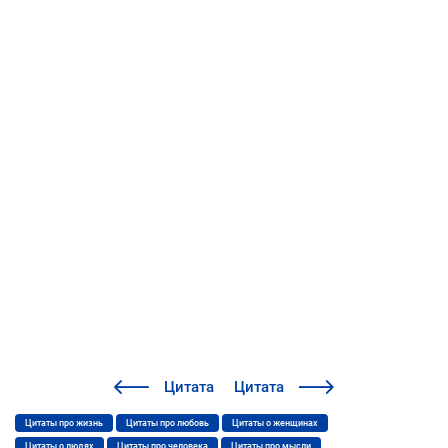
Цитата
Цитата
Цитаты про жизнь
Цитаты про любовь
Цитаты о женщинах
Цитаты о людях
Цитаты про человека
Цитаты про мысли