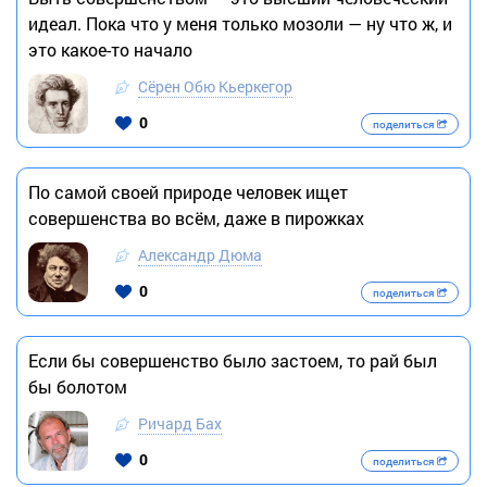
идеал. Пока что у меня только мозоли — ну что ж, и
это какое-то начало
Сёрен Обю Кьеркегор
0
поделиться
По самой своей природе человек ищет
совершенства во всём, даже в пирожках
Александр Дюма
0
поделиться
Если бы совершенство было застоем, то рай был
бы болотом
Ричард Бах
0
поделиться