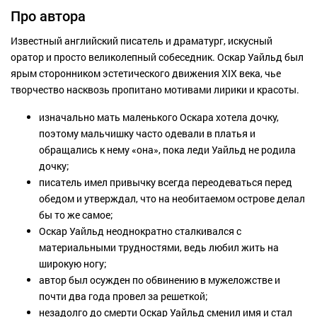
Про автора
Известный английский писатель и драматург, искусный
оратор и просто великолепный собеседник. Оскар Уайльд был
ярым сторонником эстетического движения XIX века, чье
творчество насквозь пропитано мотивами лирики и красоты.
изначально мать маленького Оскара хотела дочку,
поэтому мальчишку часто одевали в платья и
обращались к нему «она», пока леди Уайльд не родила
дочку;
писатель имел привычку всегда переодеваться перед
обедом и утверждал, что на необитаемом острове делал
бы то же самое;
Оскар Уайльд неоднократно сталкивался с
материальными трудностями, ведь любил жить на
широкую ногу;
автор был осужден по обвинению в мужеложстве и
почти два года провел за решеткой;
незадолго до смерти Оскар Уайльд сменил имя и стал