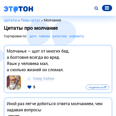
Цитаты
»
Темы цитат
» Молчание
Цитаты про молчание
Сортировка по:
дате
лайкам
репостам
алфавиту
Молчанье — щит от многих бед,
а болтовня всегда во вред.
Язык у человека мал,
а сколько жизней он сломал.
Омар Хайям
5
поделиться
Иной раз легче добиться ответа молчанием, чем
задавая вопросы