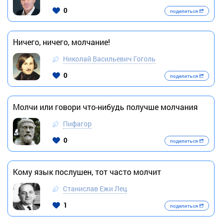
0
поделиться
Ничего, ничего, молчание!
Николай Васильевич Гоголь
0
поделиться
Молчи или говори что-нибудь получше молчания
Пифагор
0
поделиться
Кому язык послушен, тот часто молчит
Станислав Ежи Лец
1
поделиться