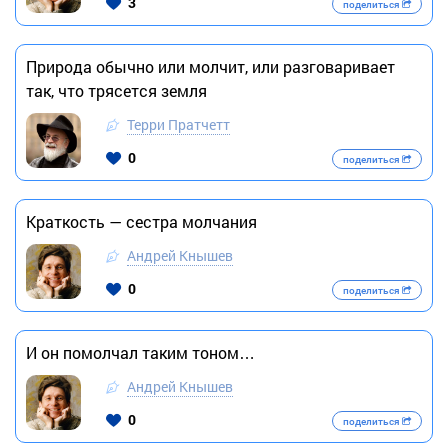
3
поделиться
Природа обычно или молчит, или разговаривает
так, что трясется земля
Терри Пратчетт
0
поделиться
Краткость — сестра молчания
Андрей Кнышев
0
поделиться
И он помолчал таким тоном…
Андрей Кнышев
0
поделиться