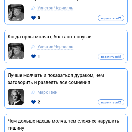
Уинстон Черчилль
0
поделиться
Когда орлы молчат, болтают попугаи
Уинстон Черчилль
1
поделиться
Лучше молчать и показаться дураком, чем
заговорить и развеять все сомнения
Марк Твен
2
поделиться
Чем дольше идешь молча, тем сложнее нарушить
тишину