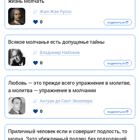
жизнь молчать
Жан-Жак Руссо
0
поделиться
Всякое молчанье есть допущенье тайны
Владимир Набоков
0
поделиться
Любовь — это прежде всего упражнение в молитве,
а молитва — упражнение в молчании
Антуан де Сент-Экзюпери
0
поделиться
Приличный человек если и совершит подлость, то
молча. Зато убежденный подлец без подходящей