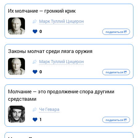
Их молчание — громкий крик
Марк Туллий Цицерон
0
поделиться
Законы молчат среди лязга оружия
Марк Туллий Цицерон
0
поделиться
Молчание — это продолжение спора другими
средствами
Че Гевара
1
поделиться