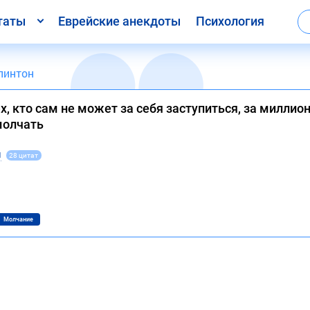
таты
Еврейские анекдоты
Психология
линтон
ех, кто сам не может за себя заступиться, за милли
молчать
н
28 цитат
Молчание