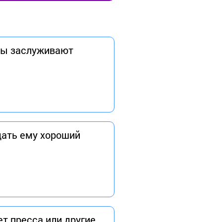
ины заслуживают
дать ему хороший
т пресса или другие