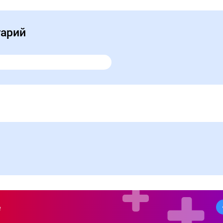
тарий
е