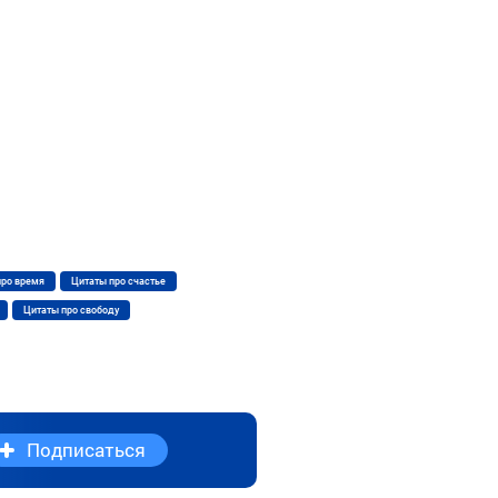
про время
Цитаты про счастье
Цитаты про свободу
Подписаться