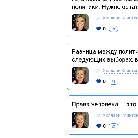
политики. Нужно остат
Хиллари Клинто
0
Разница между полити
следующих выборах, в
Хиллари Клинто
0
Права человека — это
Хиллари Клинто
0