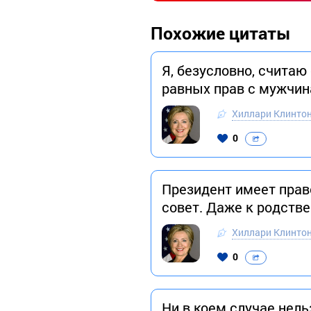
Похожие цитаты
Я, безусловно, счита
равных прав с мужчин
Хиллари Клинто
0
Президент имеет прав
совет. Даже к родств
Хиллари Клинто
0
Ни в коем случае нель