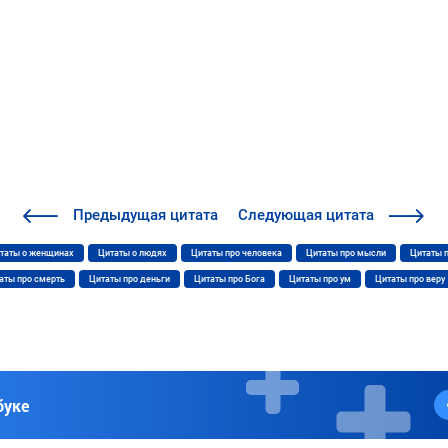
Предыдущая
цитата
Следующая
цитата
таты о женщинах
Цитаты о людях
Цитаты про человека
Цитаты про мысли
Цитаты 
аты про смерть
Цитаты про деньги
Цитаты про Бога
Цитаты про ум
Цитаты про веру
буке