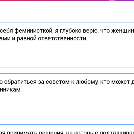
ю себя феминисткой, я глубоко верю, что женщ
ами и равной ответственности
н
о обратиться за советом к любому, кто может 
енникам
н
зя принимать решения, на которые подталкивае