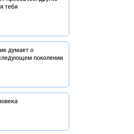
я тебя
ик думает о
 следующем поколении
ловека