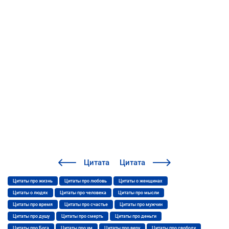
Цитата
Цитата
Цитаты про жизнь
Цитаты про любовь
Цитаты о женщинах
Цитаты о людях
Цитаты про человека
Цитаты про мысли
Цитаты про время
Цитаты про счастье
Цитаты про мужчин
Цитаты про душу
Цитаты про смерть
Цитаты про деньги
Цитаты про Бога
Цитаты про ум
Цитаты про веру
Цитаты про свободу