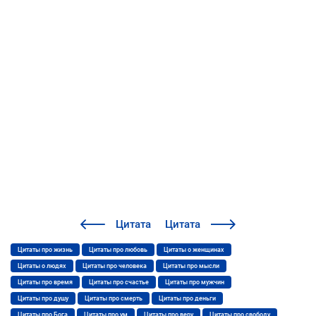
Цитата
Цитата
Цитаты про жизнь
Цитаты про любовь
Цитаты о женщинах
Цитаты о людях
Цитаты про человека
Цитаты про мысли
Цитаты про время
Цитаты про счастье
Цитаты про мужчин
Цитаты про душу
Цитаты про смерть
Цитаты про деньги
Цитаты про Бога
Цитаты про ум
Цитаты про веру
Цитаты про свободу