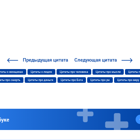
Предыдущая
цитата
Следующая
цитата
таты о женщинах
Цитаты о людях
Цитаты про человека
Цитаты про мысли
Цитаты 
аты про смерть
Цитаты про деньги
Цитаты про Бога
Цитаты про ум
Цитаты про веру
буке