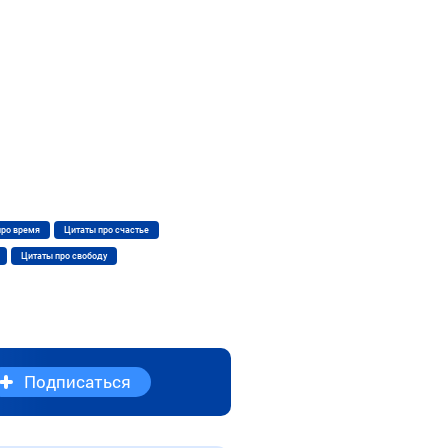
про время
Цитаты про счастье
Цитаты про свободу
Подписаться