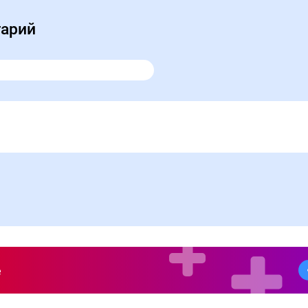
тарий
е