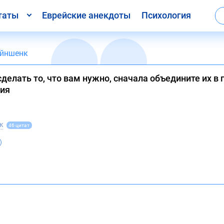
таты
Еврейские анекдоты
Психология
айншенк
делать то, что вам нужно, сначала объедините их в
ния
к
46 цитат