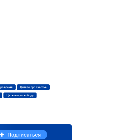
про время
Цитаты про счастье
Цитаты про свободу
Подписаться