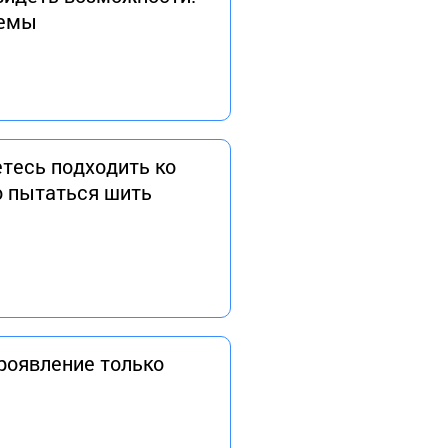
лемы
етесь подходить ко
о пытаться шить
роявление только