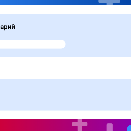
тарий
е