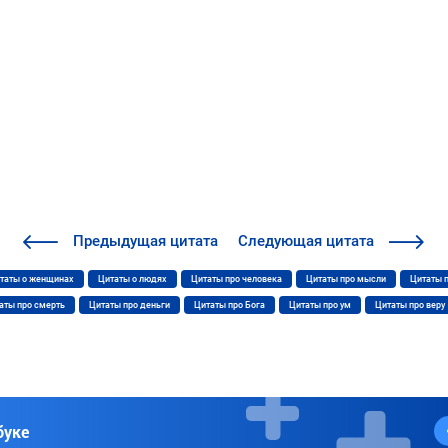
Предыдущая
цитата
Следующая
цитата
таты о женщинах
Цитаты о людях
Цитаты про человека
Цитаты про мысли
Цитаты 
аты про смерть
Цитаты про деньги
Цитаты про Бога
Цитаты про ум
Цитаты про веру
буке