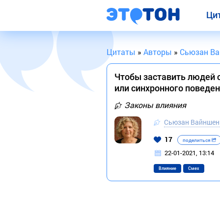
Ци
Цитаты
»
Авторы
»
Сьюзан В
Чтобы заставить людей с
или синхронного поведе
Законы влияния
Сьюзан Вайншен
17
поделиться
22-01-2021, 13:14
Влияние
Смех