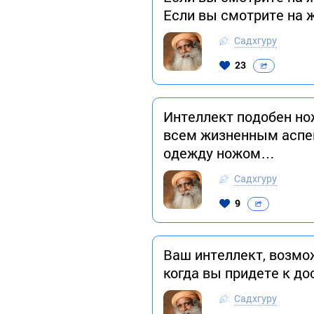
Если вы смотрите на 
Садхгуру
23
Интеллект подобен нож
всем жизненным аспек
одежду ножом…
Садхгуру
9
Ваш интеллект, возмо
когда вы придете к д
Садхгуру