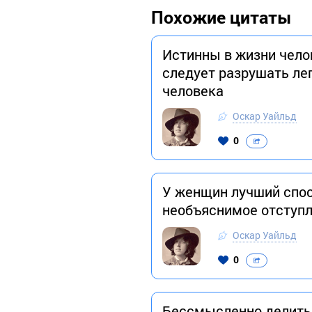
Похожие цитаты
Истинны в жизни челов
следует разрушать ле
человека
Оскар Уайльд
0
У женщин лучший спос
необъяснимое отступ
Оскар Уайльд
0
Бессмысленно делить 