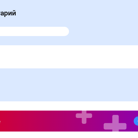
тарий
е