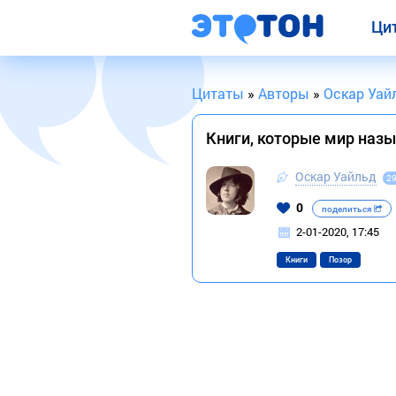
Ци
Цитаты
»
Авторы
»
Оскар Уай
Книги, которые мир назы
Оскар Уайльд
2
0
поделиться
2-01-2020, 17:45
Книги
Позор