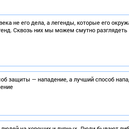
ека не его дела, а легенды, которые его окруж
генд. Сквозь них мы можем смутно разглядеть
об защиты — нападение, а лучший способ напа
ление
людей на хороших и дурных. Люди бывают либ