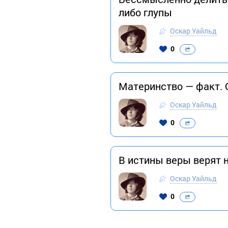
либо глупы
Оскар Уайльд
0
Материнство — факт. 
Оскар Уайльд
0
В истины веры верят н
Оскар Уайльд
0