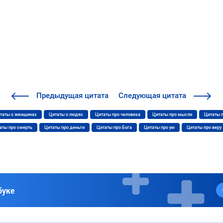
Предыдущая
цитата
Следующая
цитата
таты о женщинах
Цитаты о людях
Цитаты про человека
Цитаты про мысли
Цитаты 
аты про смерть
Цитаты про деньги
Цитаты про Бога
Цитаты про ум
Цитаты про веру
буке