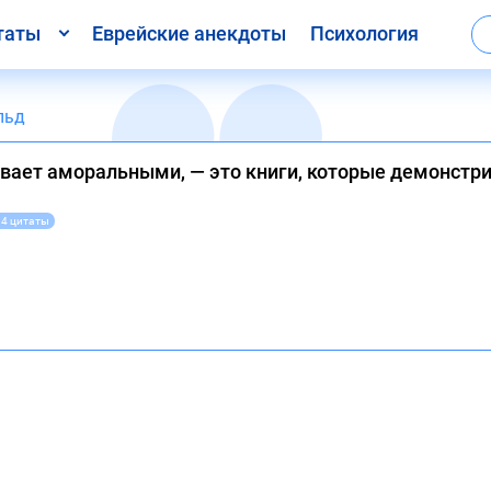
таты
Еврейские анекдоты
Психология
льд
вает аморальными, — это книги, которые демонстри
94 цитаты