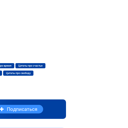
про время
Цитаты про счастье
Цитаты про свободу
Подписаться