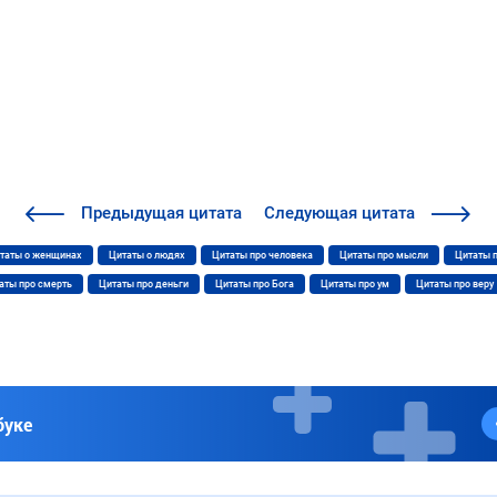
Предыдущая
цитата
Следующая
цитата
таты о женщинах
Цитаты о людях
Цитаты про человека
Цитаты про мысли
Цитаты 
аты про смерть
Цитаты про деньги
Цитаты про Бога
Цитаты про ум
Цитаты про веру
буке