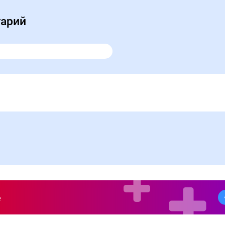
тарий
е