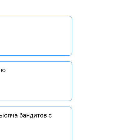
ию
тысяча бандитов с