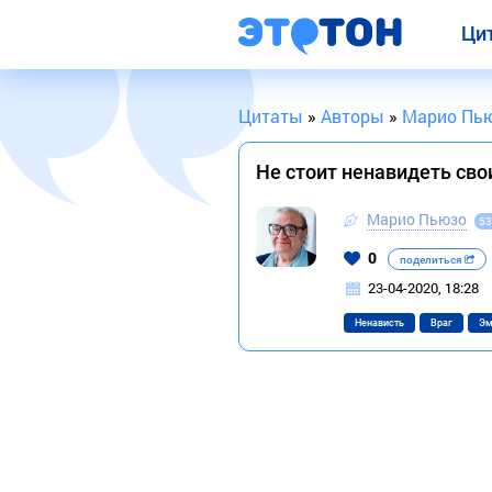
Ци
Цитаты
»
Авторы
»
Марио Пь
Не стоит ненавидеть св
Марио Пьюзо
53
0
поделиться
23-04-2020, 18:28
Ненависть
Враг
Эм