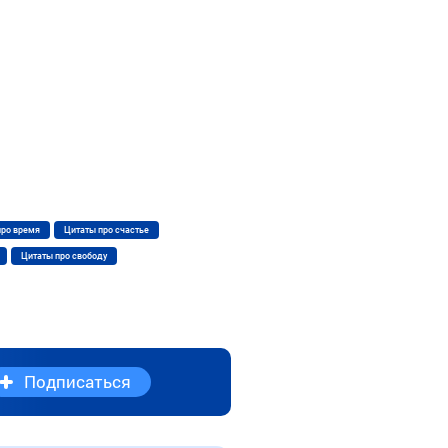
про время
Цитаты про счастье
Цитаты про свободу
Подписаться