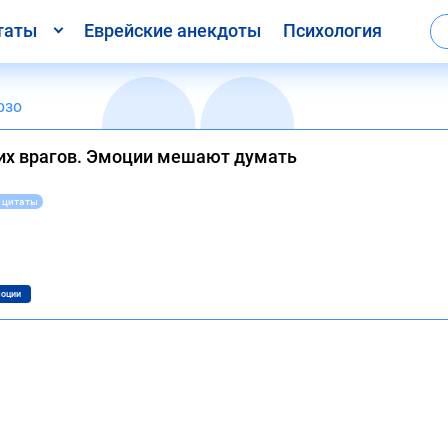
таты
Еврейские анекдоты
Психология
юзо
оих врагов. Эмоции мешают думать
 цитаты
оции