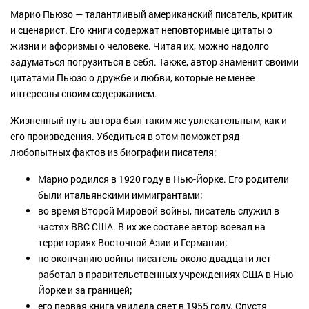
Марио Пьюзо — талантливый американский писатель, критик
и сценарист. Его книги содержат неповторимые цитаты о
жизни и афоризмы о человеке. Читая их, можно надолго
задуматься погрузиться в себя. Также, автор знаменит своими
цитатами Пьюзо о дружбе и любви, которые не менее
интересны своим содержанием.
Жизненный путь автора был таким же увлекательным, как и
его произведения. Убедиться в этом поможет ряд
любопытных фактов из биографии писателя:
Марио родился в 1920 году в Нью-Йорке. Его родители
были итальянскими иммигрантами;
во время Второй Мировой войны, писатель служил в
частях ВВС США. В их же составе автор воевал на
территориях Восточной Азии и Германии;
по окончанию войны писатель около двадцати лет
работал в правительственных учреждениях США в Нью-
Йорке и за границей;
его первая книга увидела свет в 1955 году. Спустя