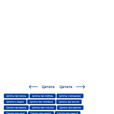
Цитата
Цитата
Цитаты про жизнь
Цитаты про любовь
Цитаты о женщинах
Цитаты о людях
Цитаты про человека
Цитаты про мысли
Цитаты про время
Цитаты про счастье
Цитаты про мужчин
Цитаты про душу
Цитаты про смерть
Цитаты про деньги