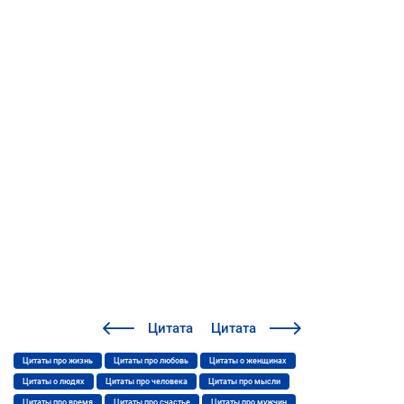
Цитата
Цитата
Цитаты про жизнь
Цитаты про любовь
Цитаты о женщинах
Цитаты о людях
Цитаты про человека
Цитаты про мысли
Цитаты про время
Цитаты про счастье
Цитаты про мужчин