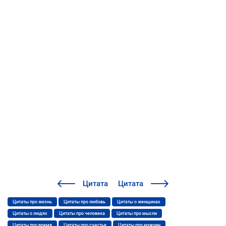
Цитата
Цитата
Цитаты про жизнь
Цитаты про любовь
Цитаты о женщинах
Цитаты о людях
Цитаты про человека
Цитаты про мысли
Цитаты про время
Цитаты про счастье
Цитаты про мужчин