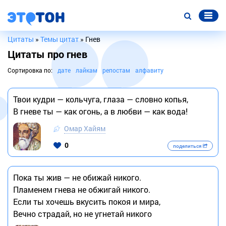
Цитаты
»
Темы цитат
» Гнев
Цитаты про гнев
Сортировка по:
дате
лайкам
репостам
алфавиту
Твои кудри — кольчуга, глаза — словно копья,
В гневе ты — как огонь, а в любви — как вода!
Омар Хайям
0
поделиться
Пока ты жив — не обижай никого.
Пламенем гнева не обжигай никого.
Если ты хочешь вкусить покоя и мира,
Вечно страдай, но не угнетай никого