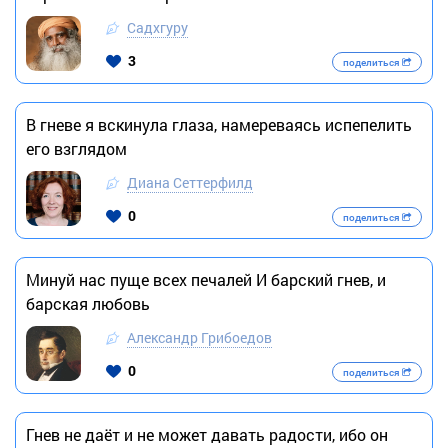
Садхгуру
3
поделиться
В гневе я вскинула глаза, намереваясь испепелить
его взглядом
Диана Сеттерфилд
0
поделиться
Минуй нас пуще всех печалей И барский гнев, и
барская любовь
Александр Грибоедов
0
поделиться
Гнев не даёт и не может давать радости, ибо он