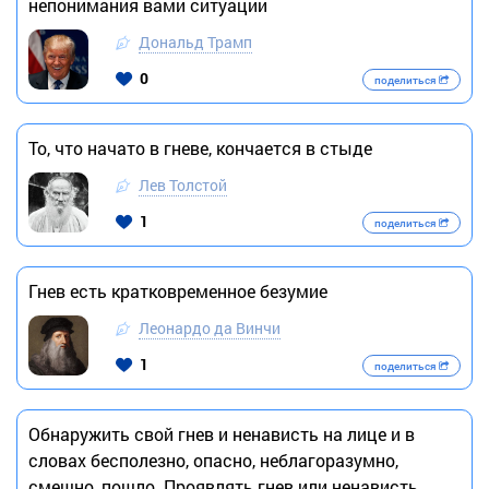
непонимания вами ситуации
Дональд Трамп
0
поделиться
То, что начато в гневе, кончается в стыде
Лев Толстой
1
поделиться
Гнев есть кратковременное безумие
Леонардо да Винчи
1
поделиться
Обнаружить свой гнев и ненависть на лице и в
словах бесполезно, опасно, неблагоразумно,
смешно, пошло. Проявлять гнев или ненависть