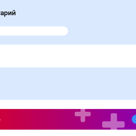
тарий
е