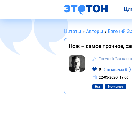
Ци
Цитаты
»
Авторы
»
Евгений З
Нож – самое прочное, са
Евгений Замятин
0
поделиться
22-03-2020, 17:06
Нож
Бессмертие