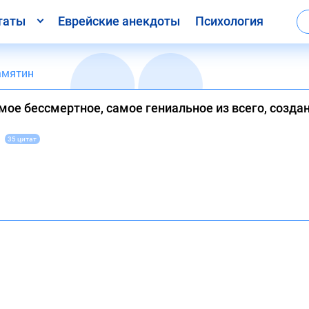
таты
Еврейские анекдоты
Психология
амятин
мое бессмертное, самое гениальное из всего, созда
35 цитат