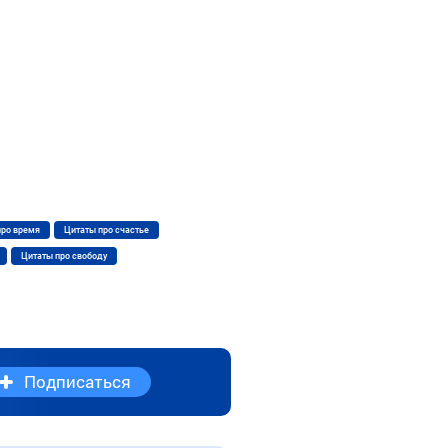
про время
Цитаты про счастье
Цитаты про свободу
Подписаться