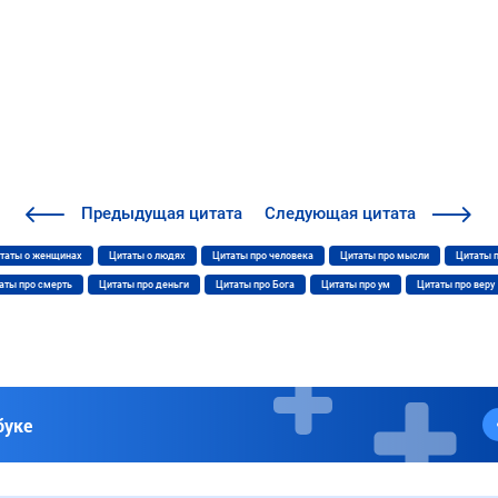
Предыдущая
цитата
Следующая
цитата
таты о женщинах
Цитаты о людях
Цитаты про человека
Цитаты про мысли
Цитаты 
аты про смерть
Цитаты про деньги
Цитаты про Бога
Цитаты про ум
Цитаты про веру
буке