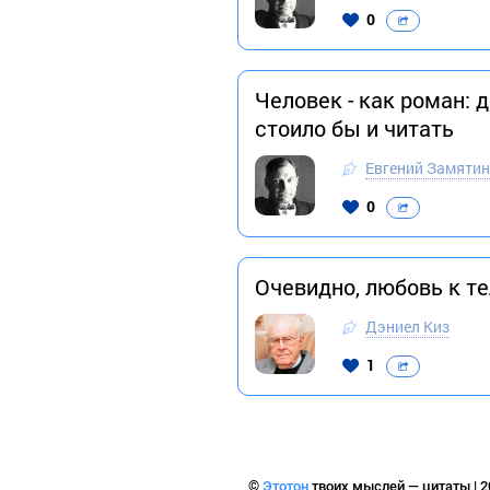
0
Человек - как роман: 
стоило бы и читать
Евгений Замятин
0
Очевидно, любовь к т
Дэниел Киз
1
©
Этотон
твоих мыслей — цитаты | 2