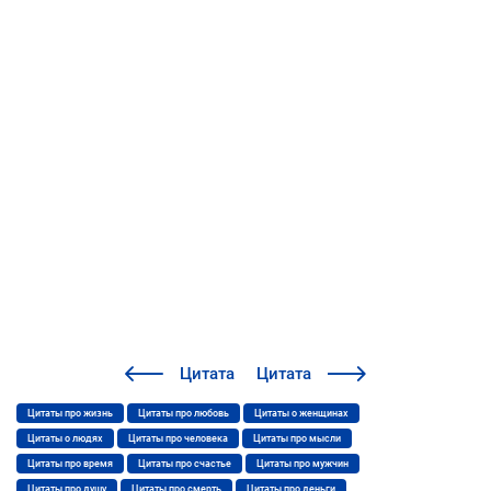
Цитата
Цитата
Цитаты про жизнь
Цитаты про любовь
Цитаты о женщинах
Цитаты о людях
Цитаты про человека
Цитаты про мысли
Цитаты про время
Цитаты про счастье
Цитаты про мужчин
Цитаты про душу
Цитаты про смерть
Цитаты про деньги