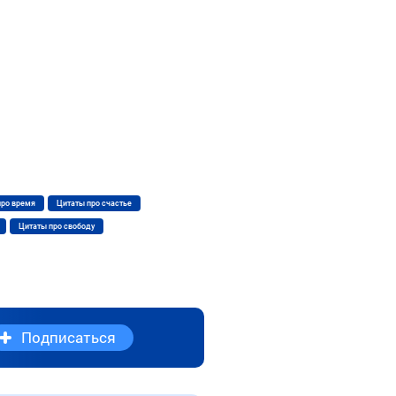
про время
Цитаты про счастье
Цитаты про свободу
Подписаться