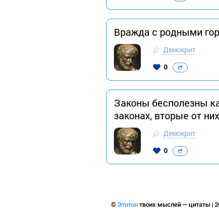
Вражда с родными гор
Демокрит
0
Законы бесполезны ка
законах, вторые от ни
Демокрит
0
©
Этотон
твоих мыслей — цитаты | 2