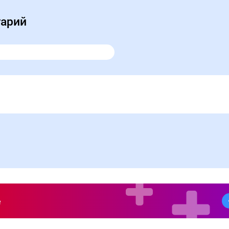
тарий
е