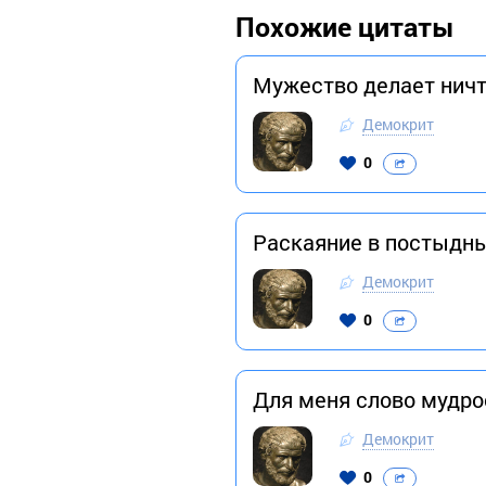
Похожие цитаты
Мужество делает нич
Демокрит
0
Раскаяние в постыдны
Демокрит
0
Для меня слово мудро
Демокрит
0