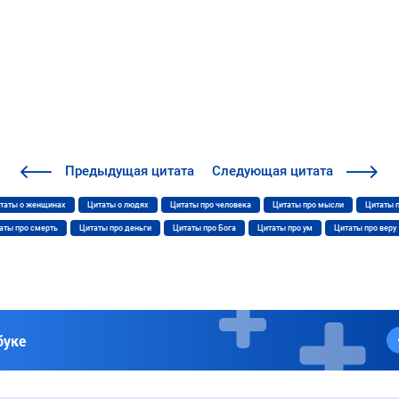
Предыдущая
цитата
Следующая
цитата
таты о женщинах
Цитаты о людях
Цитаты про человека
Цитаты про мысли
Цитаты 
аты про смерть
Цитаты про деньги
Цитаты про Бога
Цитаты про ум
Цитаты про веру
буке