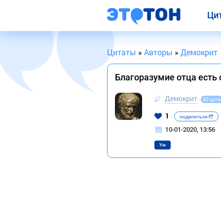
Ци
Цитаты
»
Авторы
»
Демокрит
Благоразумие отца есть 
Демокрит
82 цит
1
поделиться
10-01-2020, 13:56
Ум