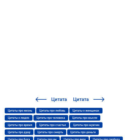
Цитата
Цитата
Цитаты про жизнь
Цитаты про любовь
Цитаты о женщинах
Цитаты о людях
Цитаты про человека
Цитаты про мысли
Цитаты про время
Цитаты про счастье
Цитаты про мужчин
Цитаты про душу
Цитаты про смерть
Цитаты про деньги
Цитаты про Бога
Цитаты про ум
Цитаты про веру
Цитаты про свободу