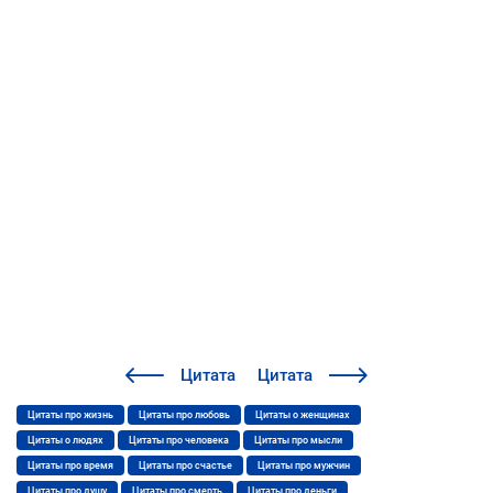
Цитата
Цитата
Цитаты про жизнь
Цитаты про любовь
Цитаты о женщинах
Цитаты о людях
Цитаты про человека
Цитаты про мысли
Цитаты про время
Цитаты про счастье
Цитаты про мужчин
Цитаты про душу
Цитаты про смерть
Цитаты про деньги