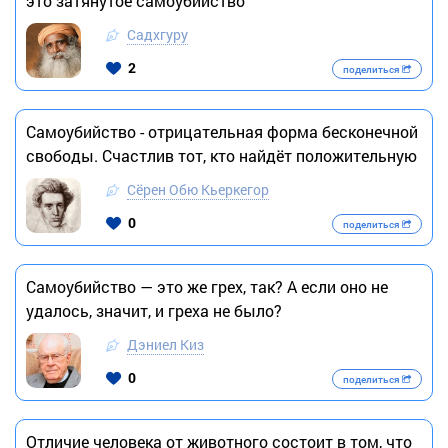
это затянутое самоубийство
Садхгуру
2
поделиться
Самоубийство - отрицательная форма бесконечной
свободы. Счастлив тот, кто найдёт положительную
Сёрен Обю Кьеркегор
0
поделиться
Самоубийство — это же грех, так? А если оно не
удалось, значит, и греха не было?
Дэниел Киз
0
поделиться
Отличие человека от животного состоит в том, что