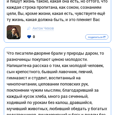
и пишут жизнь такою, какая она есть, но оттого, что
каждая строка пропитана, как соком, сознанием
цели, Вы, кроме жизни, какая есть, чувствуете ещё
ту жизнь, какая должна быть, и это пленяет Вас
Антон Чехов
0
поделиться
Что писатели-дворяне брали у природы даром, то
разночинцы покупают ценою молодости.
Напишите-ка рассказ о том, как молодой человек,
сын крепостного, бывший лавочник, певчий,
гимназист и студент, воспитанный на
чинопочитании, целовании поповских рук,
поклонении чужим мыслям, благодаривший за
каждый кусок хлеба, много раз сеченный,
ходивший по урокам без калош, дравшийся,
мучивший животных, любивший обедать у богатых
родственников, лицемеривший и богу и людям без