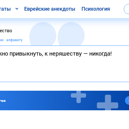
таты
Еврейские анекдоты
Психология
ество
ам
алфавиту
но привыкнуть, к неряшеству — никогда!
👀