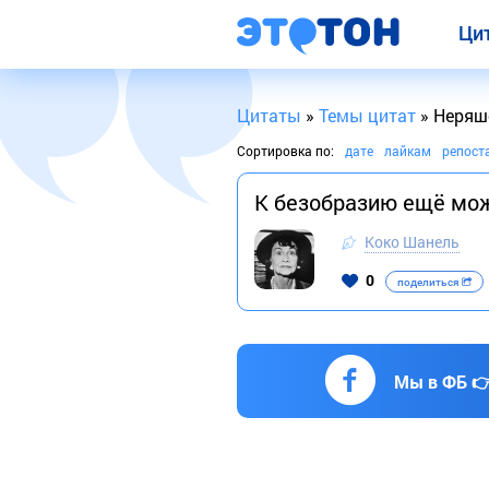
Ци
Цитаты
»
Темы цитат
» Неряш
Сортировка по:
дате
лайкам
репост
К безобразию ещё мож
Коко Шанель
0
поделиться
Мы в ФБ 