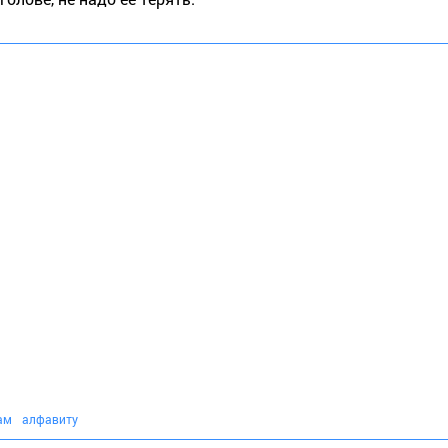
ам
алфавиту