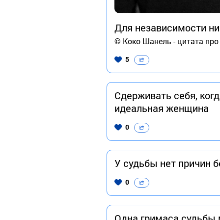
Для независимости ни
© Коко Шанель - цитата пр
5
Сдерживать себя, когда
идеальная женщина
0
У судьбы нет причин 
0
Одна гримаса судьбы 