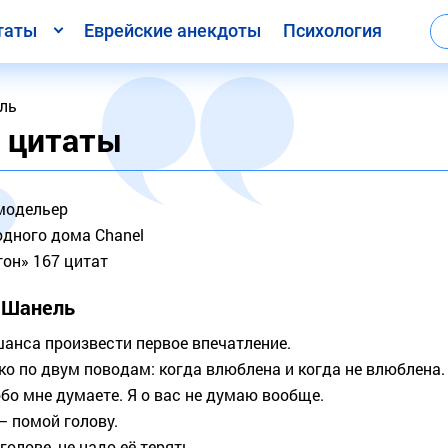
таты
Еврейские анекдоты
Психология
ль
 цитаты
модельер
одного дома Chanel
тон» 167 цитат
 Шанель
 шанса произвести первое впечатление.
о по двум поводам: когда влюблена и когда не влюблена.
обо мне думаете. Я о вас не думаю вообще.
— помой голову.
голове, не надо её терять.