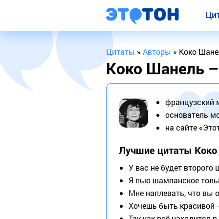
Ци
Цитаты
»
Авторы
» Коко Шане
Коко Шанель –
французский 
основатель м
на сайте «Это
Лучшие цитаты Коко
У вас не будет второго
Я пью шампанское тольк
Мне наплевать, что вы 
Хочешь быть красивой 
Так как всё находится в 