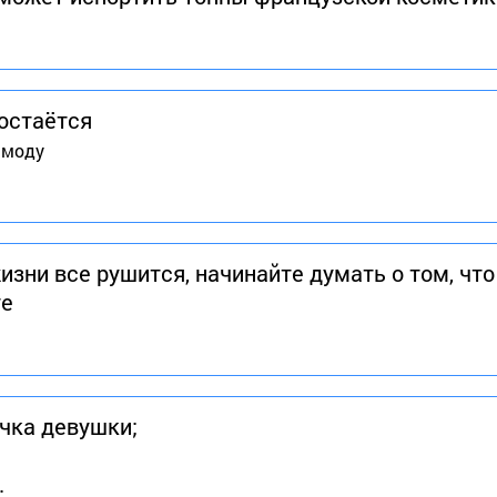
 остаётся
 моду
жизни все рушится, начинайте думать о том, что
те
очка девушки;
.