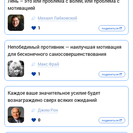
Лень – это или проблема с волей, или проблема с
мотивацией
Михаил Лабковский
1
поделиться
Непобедимый противник — наилучшая мотивация
для бесконечного самосовершенствования
Макс Фрай
1
поделиться
Каждое ваше значительное усилие будет
вознаграждено сверх всяких ожиданий
Джим Рон
0
поделиться