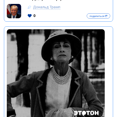
Дональд Трамп
0
поделиться