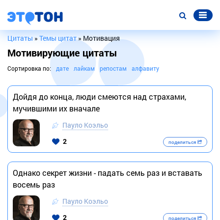
Цитаты
»
Темы цитат
» Мотивация
Мотивирующие цитаты
Сортировка по:
дате
лайкам
репостам
алфавиту
Дойдя до конца, люди смеются над страхами,
мучившими их вначале
Пауло Коэльо
2
поделиться
Однако секрет жизни - падать семь раз и вставать
восемь раз
Пауло Коэльо
2
поделиться