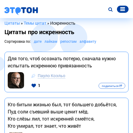
Цитаты
»
Темы цитат
» Искренность
Цитаты про искренность
Сортировка по:
дате
лайкам
репостам
алфавиту
Для того, чтоб осознать потерю, сначала нужно
испытать искреннюю привязанность
Пауло Коэльо
1
поделиться
Кто битым жизнью был, тот большего добьётся,
Пуд соли съевший выше ценит мёд.
Кто слёзы лил, тот искренней смеётся,
Кто умирал, тот знает, что живёт