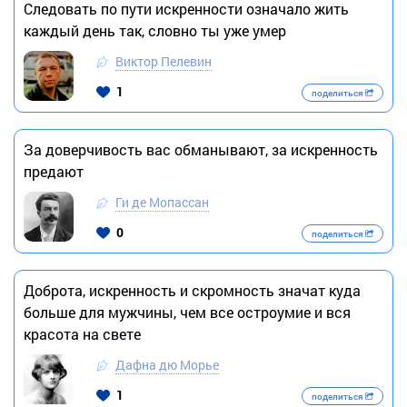
Следовать по пути искренности означало жить
каждый день так, словно ты уже умер
Виктор Пелевин
1
поделиться
За доверчивость вас обманывают, за искренность
предают
Ги де Мопассан
0
поделиться
Доброта, искренность и скромность значат куда
больше для мужчины, чем все остроумие и вся
красота на свете
Дафна дю Морье
1
поделиться