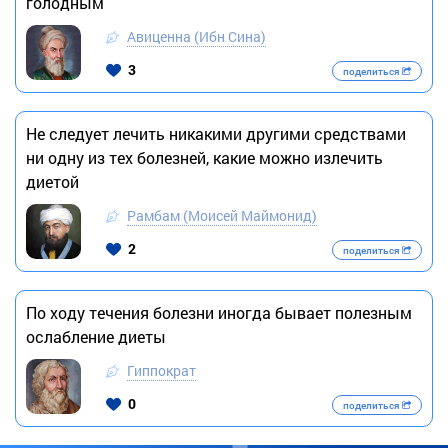
голодным
Авиценна (Ибн Сина)
3
поделиться
Не следует лечить никакими другими средствами
ни одну из тех болезней, какие можно излечить
диетой
Рамбам (Моисей Маймонид)
2
поделиться
По ходу течения болезни иногда бывает полезным
ослабление диеты
Гиппократ
0
поделиться