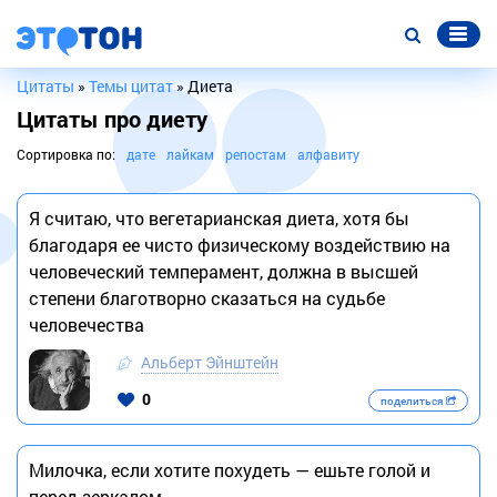
Цитаты
»
Темы цитат
» Диета
Цитаты про диету
Сортировка по:
дате
лайкам
репостам
алфавиту
Я считаю, что вегетарианская диета, хотя бы
благодаря ее чисто физическому воздействию на
человеческий темперамент, должна в высшей
степени благотворно сказаться на судьбе
человечества
Альберт Эйнштейн
0
поделиться
Милочка, если хотите похудеть — ешьте голой и
перед зеркалом