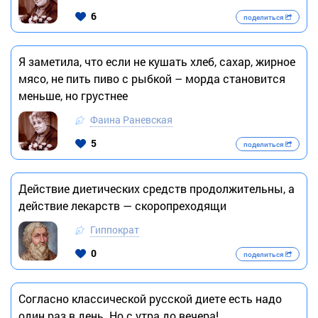
6
поделиться
Я заметила, что если не кушать хлеб, сахар, жирное
мясо, не пить пиво с рыбкой – морда становится
меньше, но грустнее
Фаина Раневская
5
поделиться
Действие диетических средств продолжительны, а
действие лекарств — скоропреходящи
Гиппократ
0
поделиться
Согласно классической русской диете есть надо
один раз в день. Но с утра до вечера!