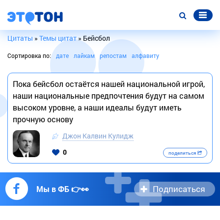
Цитаты
»
Темы цитат
» Бейсбол
Сортировка по:
дате
лайкам
репостам
алфавиту
Пока бейсбол остаётся нашей национальной игрой,
наши национальные предпочтения будут на самом
высоком уровне, а наши идеалы будут иметь
прочную основу
Джон Калвин Кулидж
0
поделиться
Подписаться
Мы в ФБ 👉👀