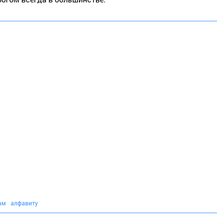
ам
алфавиту