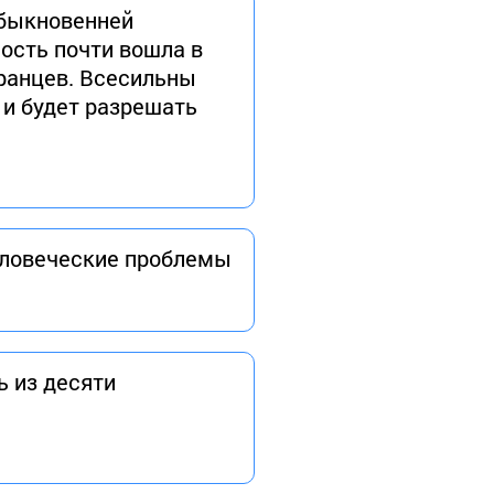
обыкновенней
ность почти вошла в
дранцев. Всесильны
 и будет разрешать
человеческие проблемы
ь из десяти