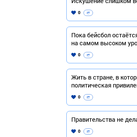
Искушение слишком ве
0
Пока бейсбол остаётс
на самом высоком уро
0
Жить в стране, в кот
политическая привилег
0
Правительства не дел
0