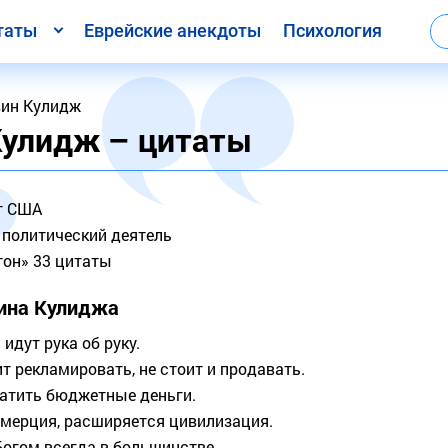
таты
Еврейские анекдоты
Психология
вин Кулидж
Кулидж – цитаты
т США
 политический деятель
тон» 33 цитаты
ина Кулиджа
идут рука об руку.
т рекламировать, не стоит и продавать.
тратить бюджетные деньги.
ммерция, расширяется цивилизация.
Богом всегда в большинстве.