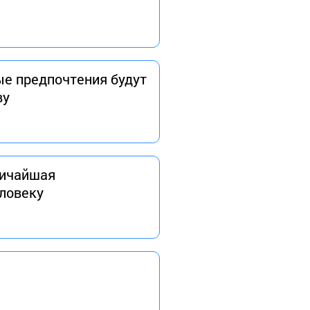
ые предпочтения будут
ву
личайшая
еловеку