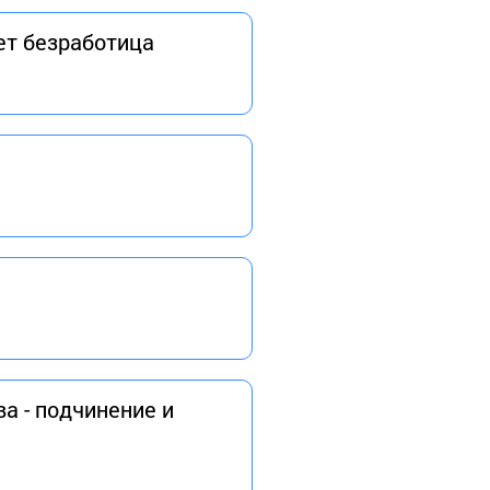
ет безработица
а - подчинение и