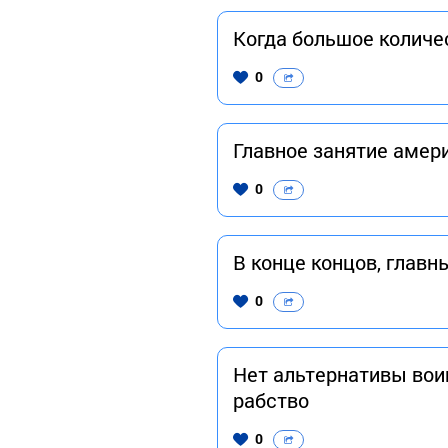
Когда большое количе
0
Главное занятие амер
0
В конце концов, главн
0
Нет альтернативы вои
рабство
0