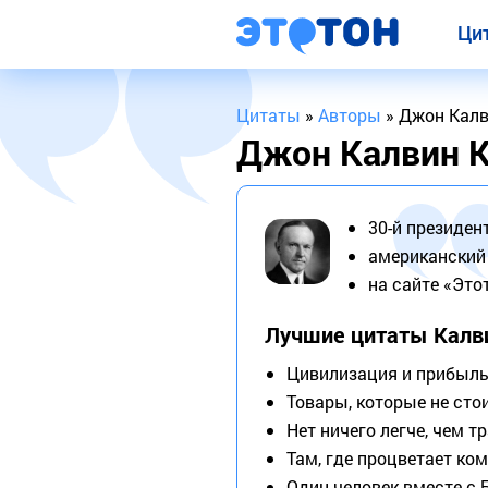
Ци
Цитаты
»
Авторы
» Джон Кал
Джон Калвин 
30-й президен
американский
на сайте «Это
Лучшие цитаты Калв
Цивилизация и прибыль 
Товары, которые не стои
Нет ничего легче, чем 
Там, где процветает ко
Один человек вместе с 