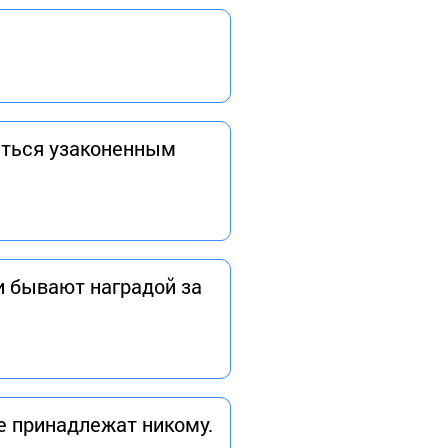
аться узаконенным
ти бывают наградой за
не принадлежат никому.