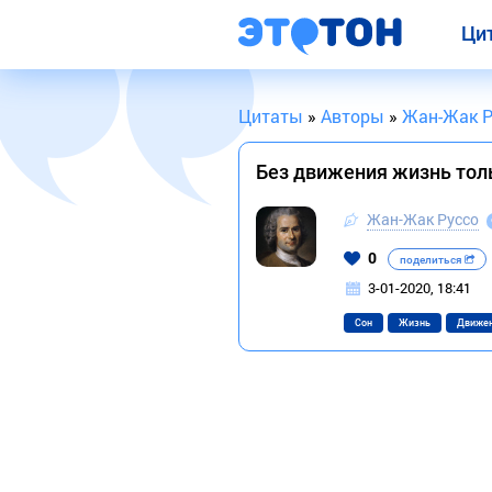
Ци
Цитаты
»
Авторы
»
Жан-Жак Р
Без движения жизнь тол
Жан-Жак Руссо
0
поделиться
3-01-2020, 18:41
Сон
Жизнь
Движе