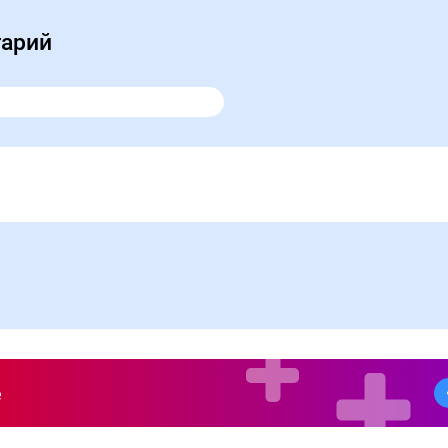
тарий
е