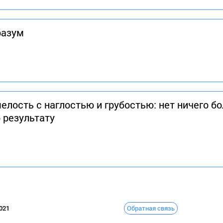
разум
лость с наглостью и грубостью: нет ничего бо
о результату
Обратная связь
021