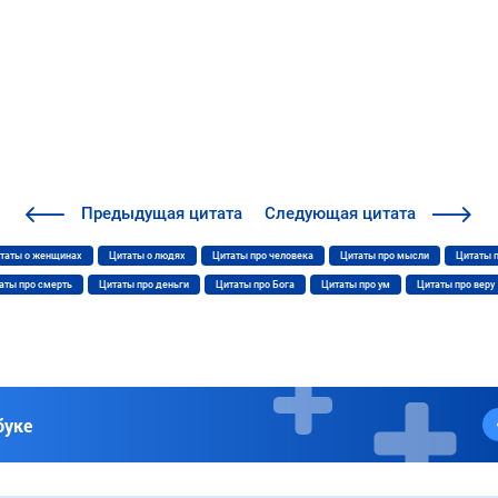
Предыдущая
цитата
Следующая
цитата
таты о женщинах
Цитаты о людях
Цитаты про человека
Цитаты про мысли
Цитаты 
аты про смерть
Цитаты про деньги
Цитаты про Бога
Цитаты про ум
Цитаты про веру
буке