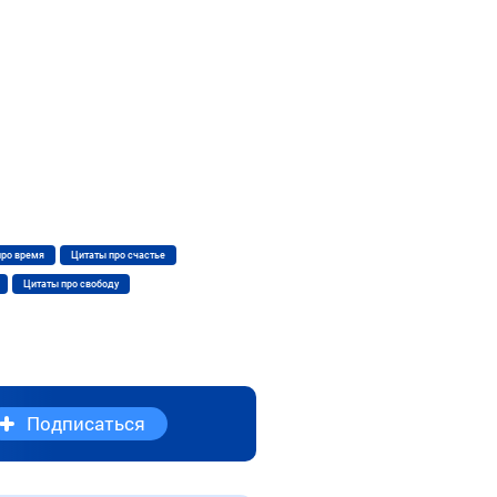
про время
Цитаты про счастье
Цитаты про свободу
Подписаться