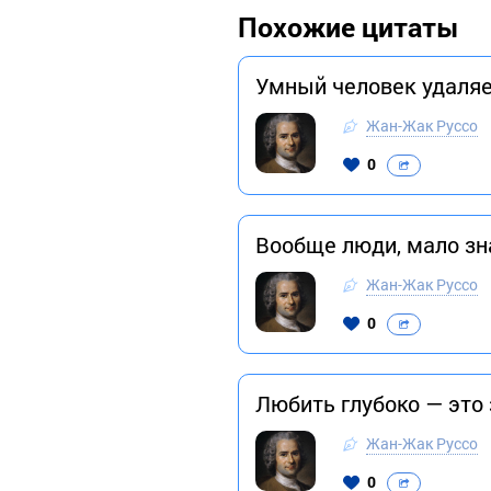
Похожие цитаты
Умный человек удаляет
Жан-Жак Руссо
0
Вообще люди, мало зна
Жан-Жак Руссо
0
Любить глубоко — это 
Жан-Жак Руссо
0