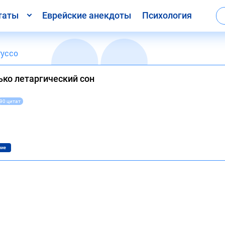
таты
Еврейские анекдоты
Психология
уссо
ько летаргический сон
90 цитат
ние