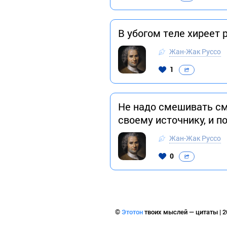
В убогом теле хиреет 
Жан-Жак Руссо
1
Не надо смешивать сме
своему источнику, и п
Жан-Жак Руссо
0
©
Этотон
твоих мыслей — цитаты | 2