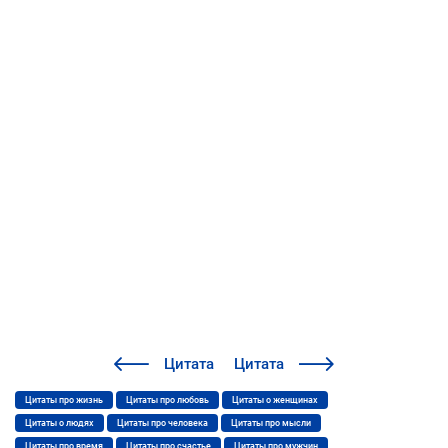
Цитата
Цитата
Цитаты про жизнь
Цитаты про любовь
Цитаты о женщинах
Цитаты о людях
Цитаты про человека
Цитаты про мысли
Цитаты про время
Цитаты про счастье
Цитаты про мужчин