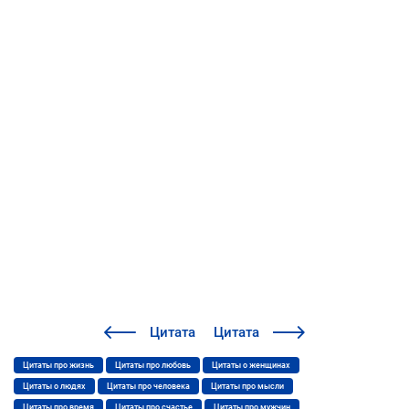
Цитата
Цитата
Цитаты про жизнь
Цитаты про любовь
Цитаты о женщинах
Цитаты о людях
Цитаты про человека
Цитаты про мысли
Цитаты про время
Цитаты про счастье
Цитаты про мужчин