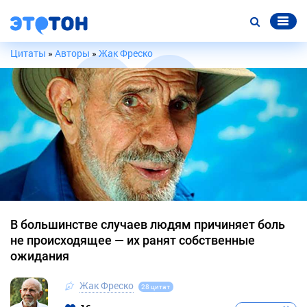
Цитаты
»
Авторы
»
Жак Фреско
В большинстве случаев людям причиняет боль
не происходящее — их ранят собственные
ожидания
Жак Фреско
28 цитат