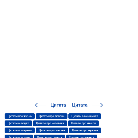
Цитата
Цитата
Цитаты про жизнь
Цитаты про любовь
Цитаты о женщинах
Цитаты о людях
Цитаты про человека
Цитаты про мысли
Цитаты про время
Цитаты про счастье
Цитаты про мужчин
Цитаты про душу
Цитаты про смерть
Цитаты про деньги