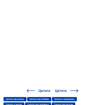
Цитата
Цитата
Цитаты про жизнь
Цитаты про любовь
Цитаты о женщинах
Цитаты о людях
Цитаты про человека
Цитаты про мысли