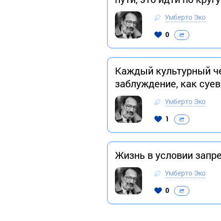
Умберто Эко
0
Каждый культурный че
заблуждение, как суе
Умберто Эко
1
Жизнь в условии зап
Умберто Эко
0