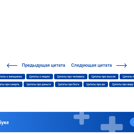
Предыдущая
цитата
Следующая
цитата
таты о женщинах
Цитаты о людях
Цитаты про человека
Цитаты про мысли
Цитаты 
аты про смерть
Цитаты про деньги
Цитаты про Бога
Цитаты про ум
Цитаты про веру
буке