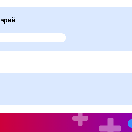
тарий
е