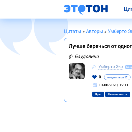
Ци
Цитаты
»
Авторы
»
Умберто Э
Лучше беречься от одног
Баудолино
Умберто Эко
64 
0
поделиться
10-08-2020, 12:11
Враг
Неизвестность