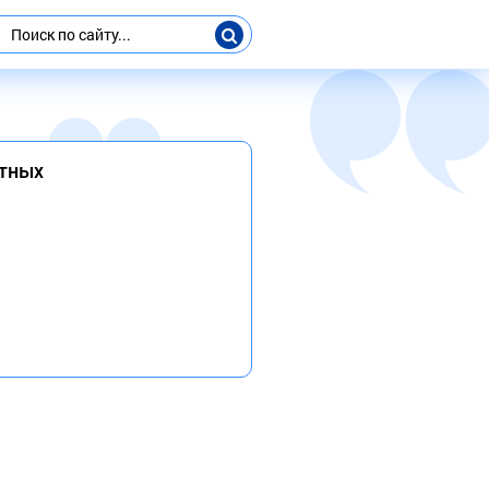
стных