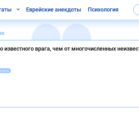
таты
Еврейские анекдоты
Психология
ко
о известного врага, чем от многочисленных неизве
цитаты