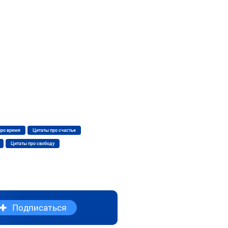
про время
Цитаты про счастье
Цитаты про свободу
Подписаться