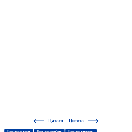
Цитата
Цитата
Цитаты про жизнь
Цитаты про любовь
Цитаты о женщинах