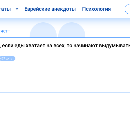
таты
Еврейские анекдоты
Психология
тчетт
 если еды хватает на всех, то начинают выдумыват
427 цитат