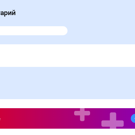
тарий
е