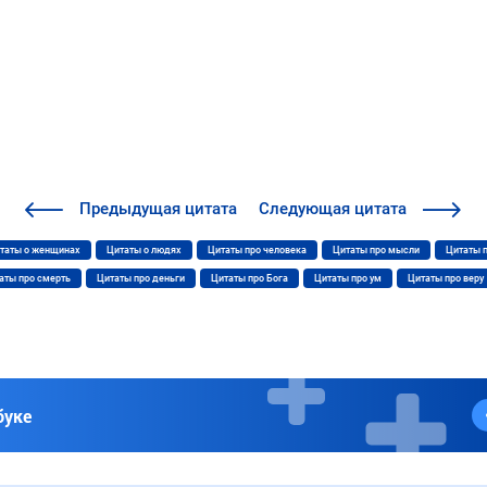
Предыдущая
цитата
Следующая
цитата
таты о женщинах
Цитаты о людях
Цитаты про человека
Цитаты про мысли
Цитаты 
аты про смерть
Цитаты про деньги
Цитаты про Бога
Цитаты про ум
Цитаты про веру
буке