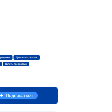
про время
Цитаты про счастье
Цитаты про свободу
Подписаться