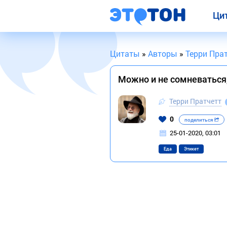
Ци
Цитаты
»
Авторы
»
Терри Пра
Можно и не сомневаться,
Терри Пратчетт
0
поделиться
25-01-2020, 03:01
Еда
Этикет