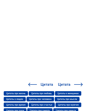
Цитата
Цитата
Цитаты про жизнь
Цитаты про любовь
Цитаты о женщинах
Цитаты о людях
Цитаты про человека
Цитаты про мысли
Цитаты про время
Цитаты про счастье
Цитаты про мужчин
Цитаты про душу
Цитаты про смерть
Цитаты про деньги