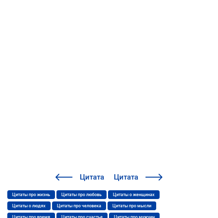
Цитата
Цитата
Цитаты про жизнь
Цитаты про любовь
Цитаты о женщинах
Цитаты о людях
Цитаты про человека
Цитаты про мысли
Цитаты про время
Цитаты про счастье
Цитаты про мужчин