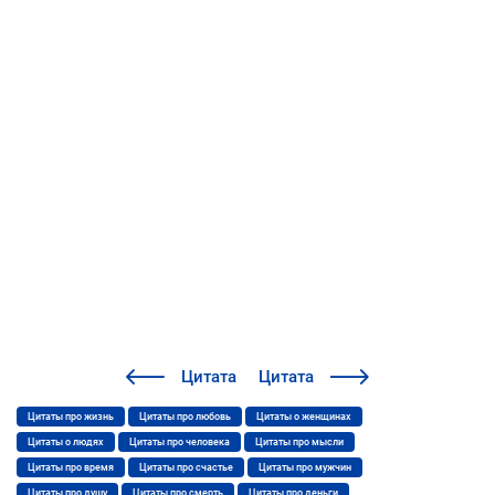
Цитата
Цитата
Цитаты про жизнь
Цитаты про любовь
Цитаты о женщинах
Цитаты о людях
Цитаты про человека
Цитаты про мысли
Цитаты про время
Цитаты про счастье
Цитаты про мужчин
Цитаты про душу
Цитаты про смерть
Цитаты про деньги