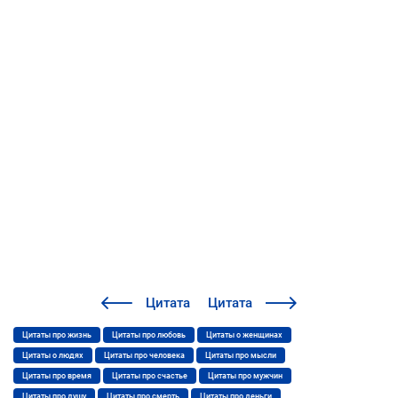
Цитата
Цитата
Цитаты про жизнь
Цитаты про любовь
Цитаты о женщинах
Цитаты о людях
Цитаты про человека
Цитаты про мысли
Цитаты про время
Цитаты про счастье
Цитаты про мужчин
Цитаты про душу
Цитаты про смерть
Цитаты про деньги